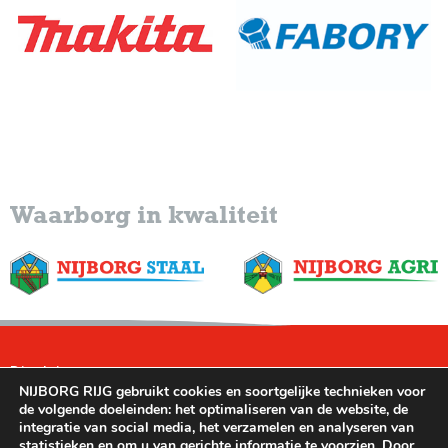
Waarborg in kwaliteit
Disclaimer
NIJBORG RIJG gebruikt cookies en soortgelijke technieken voor
Leveringsvoorwaarden
de volgende doeleinden: het optimaliseren van de website, de
integratie van social media, het verzamelen en analyseren van
Privacybeleid
statistieken en om u van gerichte informatie te voorzien. Door