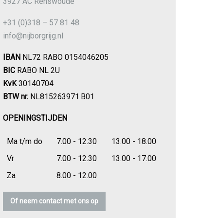
3927 AC Renswoude
+31 (0)318 – 57 81 48
info@nijborgrijg.nl
IBAN
NL72 RABO 0154046205
BIC
RABO NL 2U
KvK
30140704
BTW nr.
NL815263971.B01
OPENINGSTIJDEN
Ma t/m do
7.00 - 12.30
13.00 - 18.00
Vr
7.00 - 12.30
13.00 - 17.00
Za
8.00 - 12.00
Of neem contact met ons op