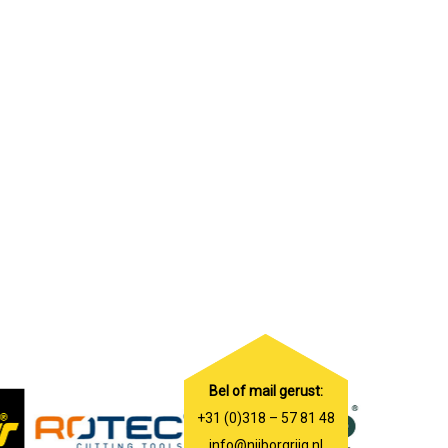
Bel of mail gerust:
+31 (0)318 – 57 81 48
info@nijborgrijg.nl