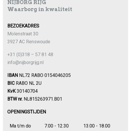
NIJBORG RIJG
Waarborg in kwaliteit
BEZOEKADRES
Molenstraat 30
3927 AC Renswoude
+31 (0)318 – 57 81 48
info@nijborgrijg.nl
IBAN
NL72 RABO 0154046205
BIC
RABO NL 2U
KvK
30140704
BTW nr.
NL815263971.B01
OPENINGSTIJDEN
Ma t/m do
7.00 - 12.30
13.00 - 18.00