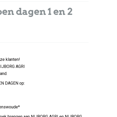
en dagen 1 en 2
nze klanten!
NIJBORG AGRI
and.
PEN DAGEN op:
Renswoude*
zoek brengen aan NIJBORG AGRI en NIJBORG