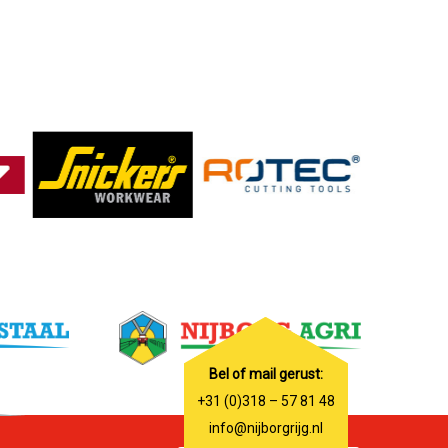
Bel of mail gerust:
+31 (0)318 – 57 81 48
info@nijborgrijg.nl